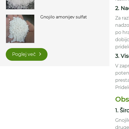
2. Na
Gnojilo amonijev sulfat
Za raz
nadzor
po hra
dobijo
pridel
Poglej več
3. Vi
V zap
potenc
presta
Pride
Obs
1. Ši
Gnojil
druge 