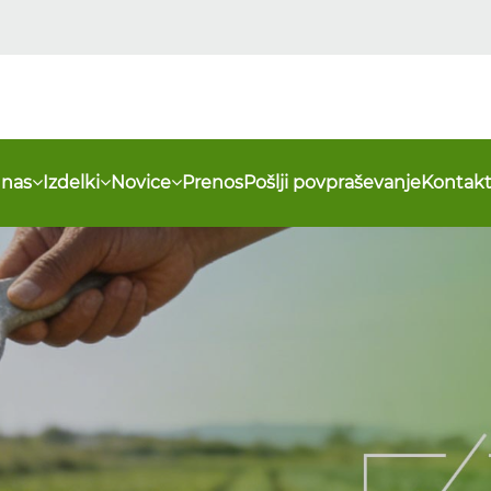
 nas
Izdelki
Novice
Prenos
Pošlji povpraševanje
Kontakt