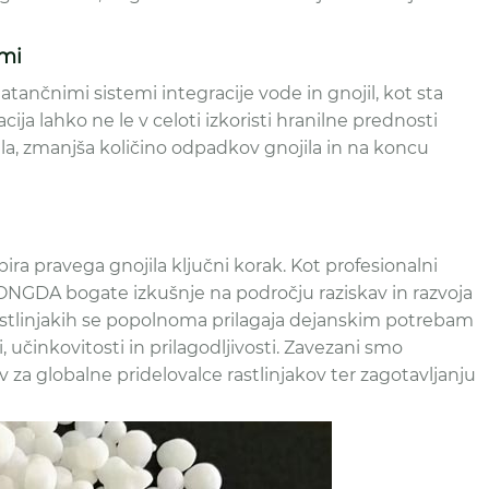
emi
 natančnimi sistemi integracije vode in gnojil, kot sta
a lahko ne le v celoti izkoristi hranilne prednosti
ila, zmanjša količino odpadkov gnojila in na koncu
bira pravega gnojila ključni korak. Kot profesionalni
 RONGDA bogate izkušnje na področju raziskav in razvoja
v rastlinjakih se popolnoma prilagaja dejanskim potrebam
i, učinkovitosti in prilagodljivosti. Zavezani smo
 za globalne pridelovalce rastlinjakov ter zagotavljanju