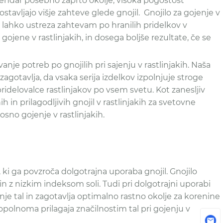
Vendar posebno zaprto okolje, visoka pogostost
tavljajo višje zahteve glede gnojil. Gnojilo za gojenje v
i lahko ustreza zahtevam po hranilih pridelkov v
, gojene v rastlinjakih, in dosega boljše rezultate, če se
anje potreb po gnojilih pri sajenju v rastlinjakih. Naša
zagotavlja, da vsaka serija izdelkov izpolnjuje stroge
pridelovalce rastlinjakov po vsem svetu. Kot zanesljiv
in prilagodljivih gnojil v rastlinjakih za svetovne
osno gojenje v rastlinjakih.
e, ki ga povzroča dolgotrajna uporaba gnojil. Gnojilo
n z nizkim indeksom soli. Tudi pri dolgotrajni uporabi
anje tal in zagotavlja optimalno rastno okolje za korenine
popolnoma prilagaja značilnostim tal pri gojenju v