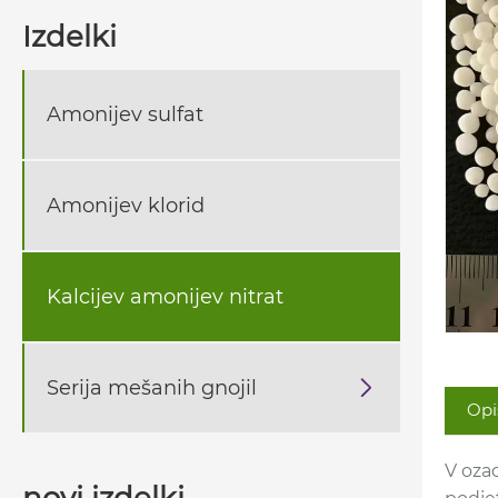
Izdelki
Amonijev sulfat
Amonijev klorid
Kalcijev amonijev nitrat
Serija mešanih gnojil

Opi
V ozad