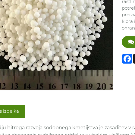
rastli
potreb
proiz
klora 
ohran
F
s izdelka
ju hitrega razvoja sodobnega kmetijstva je zasaditev v r