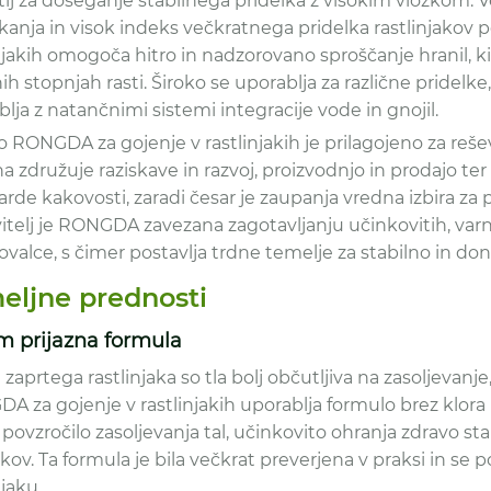
tij za doseganje stabilnega pridelka z visokim vložkom. 
nja in visok indeks večkratnega pridelka rastlinjakov pos
njakih omogoča hitro in nadzorovano sproščanje hranil, k
nih stopnjah rasti. Široko se uporablja za različne pridelke
lja z natančnimi sistemi integracije vode in gnojil.
o RONGDA za gojenje v rastlinjakih je prilagojeno za rešev
a združuje raziskave in razvoj, proizvodnjo in prodajo ter 
rde kakovosti, zaradi česar je zaupanja vredna izbira za 
telj je RONGDA zavezana zagotavljanju učinkovitih, varnih 
ovalce, s čimer postavlja trdne temelje za stabilno in don
eljne prednosti
om prijazna formula
 zaprtega rastlinjaka so tla bolj občutljiva na zasoljevanj
 za gojenje v rastlinjakih uporablja formulo brez klora i
povzročilo zasoljevanja tal, učinkovito ohranja zdravo st
ov. Ta formula je bila večkrat preverjena v praksi in se 
njaku.