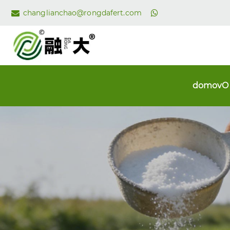
changlianchao@rongdafert.com
domov
O