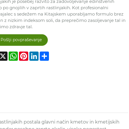
njakih je posebej razvito za zadovoljevanje edinstvenih
 po gnojilih v zaprtih rastlinjakih. Kot profesionalni
vajalec s sedežem na Kitajskem uporabljamo formulo brez
in z nizkim indeksom soli, da preprečimo zasoljevanje tal in
imo zdravje tal.
Pošlji povpraševanje
acebook
X
WhatsApp
Pinterest
LinkedIn
Share
astlinjakih postala glavni način kmetov in kmetijskih