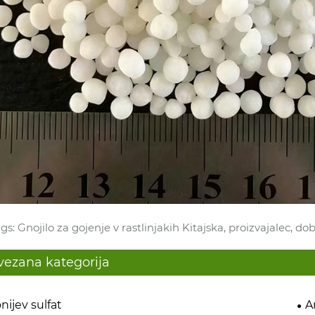
gs: Gnojilo za gojenje v rastlinjakih Kitajska, proizvajalec, dob
vezana kategorija
ijev sulfat
A