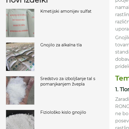
novi izdelki
podje
namaka
Kmetijski amonijev sulfat
rastli
različ
uporab
Gnojil
tovarn
Gnojilo za alkalna tla
standa
dobavi
pridel
Tem
Sredstvo za izboljšanje tal s
pomanjkanjem žvepla
1. Tl
Zaradi
RONGDA
Fiziološko kislo gnojilo
ne bo 
posevk
rastli