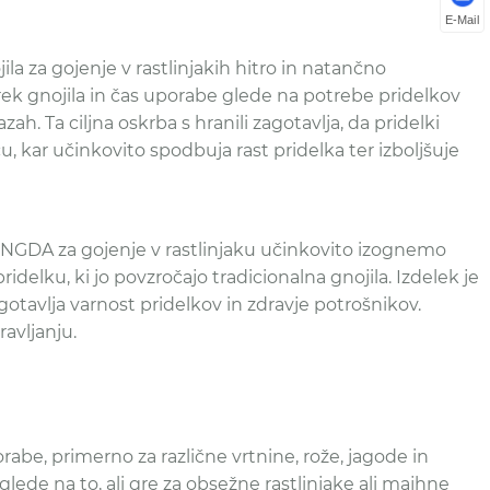
E-Mail
la za gojenje v rastlinjakih hitro in natančno
rek gnojila in čas uporabe glede na potrebe pridelkov
fazah. Ta ciljna oskrba s hranili zagotavlja, da pridelki
, kar učinkovito spodbuja rast pridelka ter izboljšuje
RONGDA za gojenje v rastlinjaku učinkovito izognemo
delku, ki jo povzročajo tradicionalna gnojila. Izdelek je
gotavlja varnost pridelkov in zdravje potrošnikov.
avljanju.
abe, primerno za različne vrtnine, rože, jagode in
 glede na to, ali gre za obsežne rastlinjake ali majhne