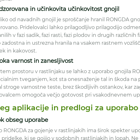
dzorovana in učinkovita učinkovitost gnojil
liko od navadnih gnojil je sproščanje hranil RONGDA gnoji
ovano. Pridelovalci lahko prilagodljivo prilagodijo odme
nilih v fazi sadik, fazi rasti, fazi plodov in drugih različnih 
 zadostna in ustrezna hranila na vsakem rastnem vozlišču
ek in kakovost.
soka varnost in zanesljivost
rtem prostoru v rastlinjaku se lahko z uporabo gnojila 
ialnim tveganjem, kot sta onesnaženje tal in škoda na pri
l stroge varnostne teste, brez škodljivih ostankov, kar za
lovalcem omogoča večjo gotovost pri vsakodnevnem upr
eg aplikacije in predlogi za uporabo
rok obseg uporabe
o RONGDA za gojenje v rastlinjakih ima širok spekter upor
pridelke, ki se gojijo v sodobnih rastlinjakih in lopah. Ne