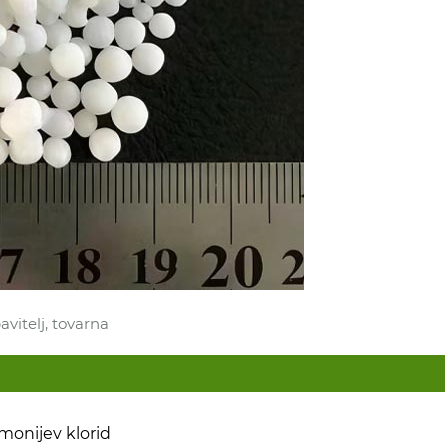
avitelj, tovarna
monijev klorid