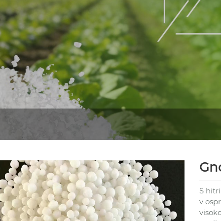
Gno
S hitr
v osp
visok