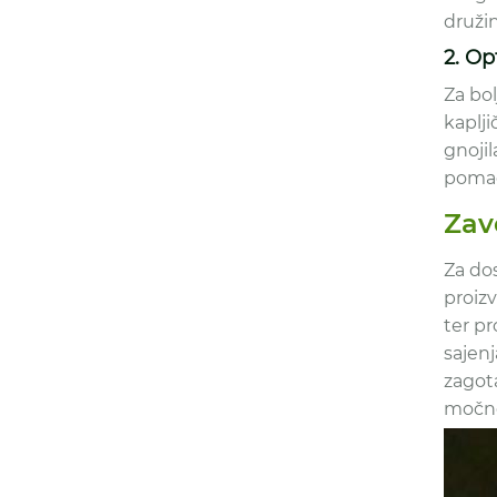
družin
2. O
Za bol
kaplj
gnojil
pomag
Zav
Za dos
proiz
ter pr
sajenj
zagota
močne 