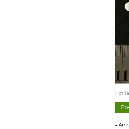
Hot Ta
Po
Amon