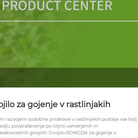
jilo za gojenje v rastlinjakih
im razvojem sodobne pridelave v rastlinjakih postaja vse bolj
redju povpraševanje po ciljno usmerjenih in
okakovostnih gnojilih. Gnojilo RONGDA za gojenje v