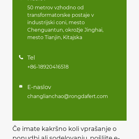
50 metrov vzhodno od
transformatorske postaje v
industrijski coni, mesto
Chenguantun, okrožje Jinghai,
mesto Tianjin, Kitajska
Tel

+86-18920416518
E-naslov

changlianchao@rongdafert.com
Če imate kakršno koli vprašanje o
ponudbi ali sodelovanju, pošljite e-