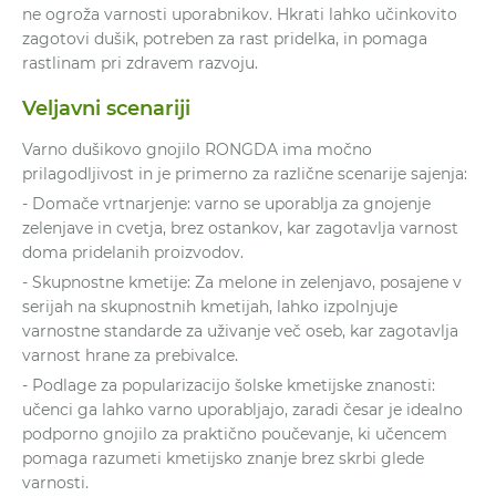
ne ogroža varnosti uporabnikov. Hkrati lahko učinkovito
zagotovi dušik, potreben za rast pridelka, in pomaga
rastlinam pri zdravem razvoju.
Veljavni scenariji
Varno dušikovo gnojilo RONGDA ima močno
prilagodljivost in je primerno za različne scenarije sajenja:
- Domače vrtnarjenje: varno se uporablja za gnojenje
zelenjave in cvetja, brez ostankov, kar zagotavlja varnost
doma pridelanih proizvodov.
- Skupnostne kmetije: Za melone in zelenjavo, posajene v
serijah na skupnostnih kmetijah, lahko izpolnjuje
varnostne standarde za uživanje več oseb, kar zagotavlja
varnost hrane za prebivalce.
- Podlage za popularizacijo šolske kmetijske znanosti:
učenci ga lahko varno uporabljajo, zaradi česar je idealno
podporno gnojilo za praktično poučevanje, ki učencem
pomaga razumeti kmetijsko znanje brez skrbi glede
varnosti.