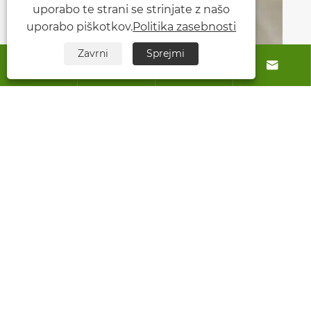
uporabo te strani se strinjate z našo
uporabo piškotkov.
Politika zasebnosti
Zavrni
Sprejmi




Zakaj bi morali pridelovalci izbrati
dušikova gnojila, ki vsebujejo kalcij, za
bolj zdrave pridelke
Poglej več >>
O nas
Izdelki
Kontaktiraj nas
SLEDI NAM