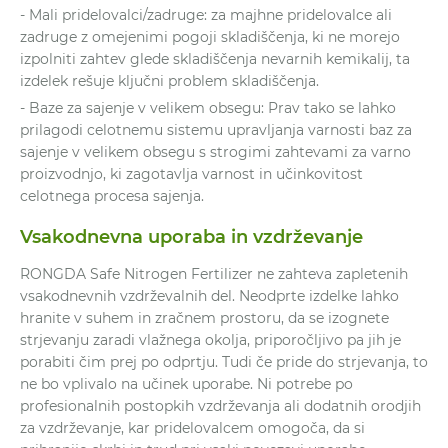
- Mali pridelovalci/zadruge: za majhne pridelovalce ali
zadruge z omejenimi pogoji skladiščenja, ki ne morejo
izpolniti zahtev glede skladiščenja nevarnih kemikalij, ta
izdelek rešuje ključni problem skladiščenja.
- Baze za sajenje v velikem obsegu: Prav tako se lahko
prilagodi celotnemu sistemu upravljanja varnosti baz za
sajenje v velikem obsegu s strogimi zahtevami za varno
proizvodnjo, ki zagotavlja varnost in učinkovitost
celotnega procesa sajenja.
Vsakodnevna uporaba in vzdrževanje
RONGDA Safe Nitrogen Fertilizer ne zahteva zapletenih
vsakodnevnih vzdrževalnih del. Neodprte izdelke lahko
hranite v suhem in zračnem prostoru, da se izognete
strjevanju zaradi vlažnega okolja, priporočljivo pa jih je
porabiti čim prej po odprtju. Tudi če pride do strjevanja, to
ne bo vplivalo na učinek uporabe. Ni potrebe po
profesionalnih postopkih vzdrževanja ali dodatnih orodjih
za vzdrževanje, kar pridelovalcem omogoča, da si