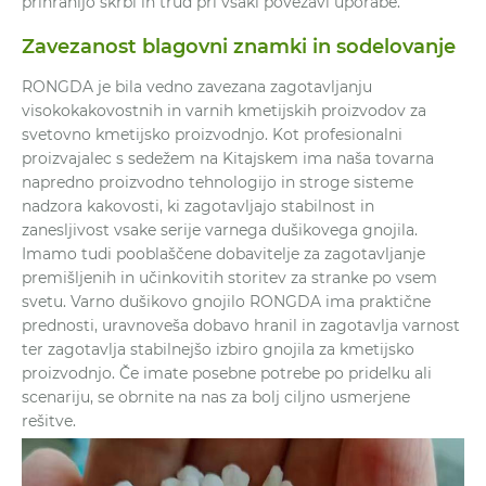
prihranijo skrbi in trud pri vsaki povezavi uporabe.
Zavezanost blagovni znamki in sodelovanje
RONGDA je bila vedno zavezana zagotavljanju
visokokakovostnih in varnih kmetijskih proizvodov za
svetovno kmetijsko proizvodnjo. Kot profesionalni
proizvajalec s sedežem na Kitajskem ima naša tovarna
napredno proizvodno tehnologijo in stroge sisteme
nadzora kakovosti, ki zagotavljajo stabilnost in
zanesljivost vsake serije varnega dušikovega gnojila.
Imamo tudi pooblaščene dobavitelje za zagotavljanje
premišljenih in učinkovitih storitev za stranke po vsem
svetu. Varno dušikovo gnojilo RONGDA ima praktične
prednosti, uravnoveša dobavo hranil in zagotavlja varnost
ter zagotavlja stabilnejšo izbiro gnojila za kmetijsko
proizvodnjo. Če imate posebne potrebe po pridelku ali
scenariju, se obrnite na nas za bolj ciljno usmerjene
rešitve.