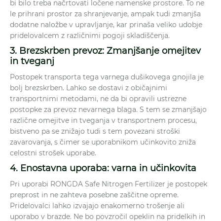
bi bilo treba načrtovati ločene namenske prostore. To ne
le prihrani prostor za shranjevanje, ampak tudi zmanjša
dodatne naložbe v upravljanje, kar prinaša veliko udobje
pridelovalcem z različnimi pogoji skladiščenja.
3. Brezskrben prevoz: Zmanjšanje omejitev
in tveganj
Postopek transporta tega varnega dušikovega gnojila je
bolj brezskrben. Lahko se dostavi z običajnimi
transportnimi metodami, ne da bi opravili ustrezne
postopke za prevoz nevarnega blaga. S tem se zmanjšajo
različne omejitve in tveganja v transportnem procesu,
bistveno pa se znižajo tudi s tem povezani stroški
zavarovanja, s čimer se uporabnikom učinkovito zniža
celostni strošek uporabe.
4. Enostavna uporaba: varna in učinkovita
Pri uporabi RONGDA Safe Nitrogen Fertilizer je postopek
preprost in ne zahteva posebne zaščitne opreme.
Pridelovalci lahko izvajajo enakomerno trošenje ali
uporabo v brazde. Ne bo povzročil opeklin na pridelkih in