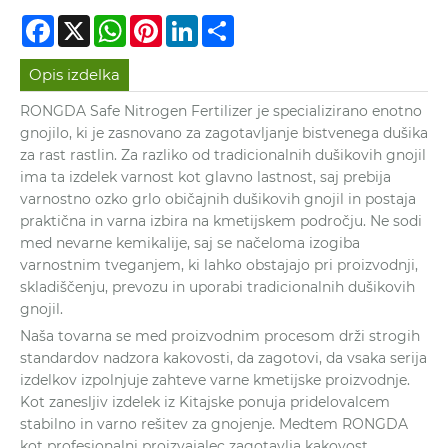
Facebook
X
WhatsApp
Pinterest
LinkedIn
Share
Opis izdelka
RONGDA Safe Nitrogen Fertilizer je specializirano enotno
gnojilo, ki je zasnovano za zagotavljanje bistvenega dušika
za rast rastlin. Za razliko od tradicionalnih dušikovih gnojil
ima ta izdelek varnost kot glavno lastnost, saj prebija
varnostno ozko grlo običajnih dušikovih gnojil in postaja
praktična in varna izbira na kmetijskem področju. Ne sodi
med nevarne kemikalije, saj se načeloma izogiba
varnostnim tveganjem, ki lahko obstajajo pri proizvodnji,
skladiščenju, prevozu in uporabi tradicionalnih dušikovih
gnojil.
Naša tovarna se med proizvodnim procesom drži strogih
standardov nadzora kakovosti, da zagotovi, da vsaka serija
izdelkov izpolnjuje zahteve varne kmetijske proizvodnje.
Kot zanesljiv izdelek iz Kitajske ponuja pridelovalcem
stabilno in varno rešitev za gnojenje. Medtem RONGDA
kot profesionalni proizvajalec zagotavlja kakovost