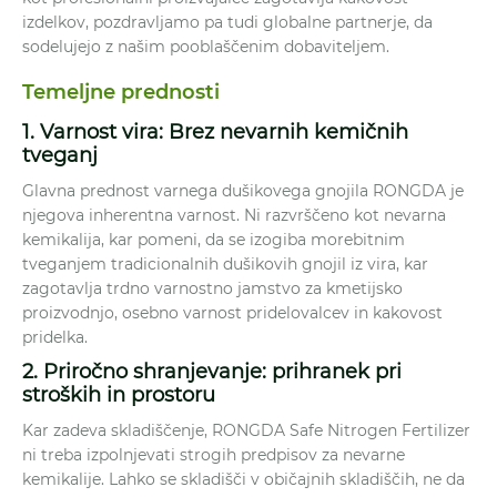
izdelkov, pozdravljamo pa tudi globalne partnerje, da
sodelujejo z našim pooblaščenim dobaviteljem.
Temeljne prednosti
1. Varnost vira: Brez nevarnih kemičnih
tveganj
Glavna prednost varnega dušikovega gnojila RONGDA je
njegova inherentna varnost. Ni razvrščeno kot nevarna
kemikalija, kar pomeni, da se izogiba morebitnim
tveganjem tradicionalnih dušikovih gnojil iz vira, kar
zagotavlja trdno varnostno jamstvo za kmetijsko
proizvodnjo, osebno varnost pridelovalcev in kakovost
pridelka.
2. Priročno shranjevanje: prihranek pri
stroških in prostoru
Kar zadeva skladiščenje, RONGDA Safe Nitrogen Fertilizer
ni treba izpolnjevati strogih predpisov za nevarne
kemikalije. Lahko se skladišči v običajnih skladiščih, ne da