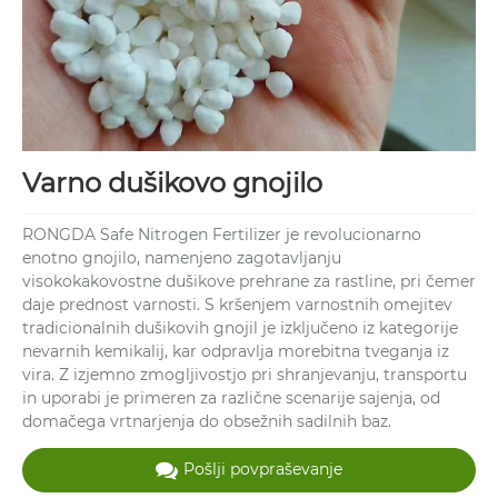
Varno dušikovo gnojilo
RONGDA Safe Nitrogen Fertilizer je revolucionarno
enotno gnojilo, namenjeno zagotavljanju
visokokakovostne dušikove prehrane za rastline, pri čemer
daje prednost varnosti. S kršenjem varnostnih omejitev
tradicionalnih dušikovih gnojil je izključeno iz kategorije
nevarnih kemikalij, kar odpravlja morebitna tveganja iz
vira. Z izjemno zmogljivostjo pri shranjevanju, transportu
in uporabi je primeren za različne scenarije sajenja, od
domačega vrtnarjenja do obsežnih sadilnih baz.
Pošlji povpraševanje