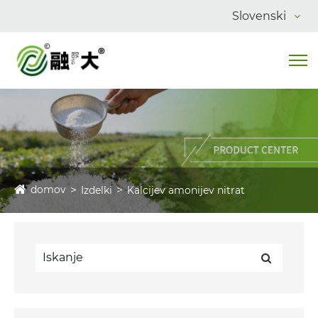
Slovenski
domov
Izdelki
Kalcijev amonijev nitrat